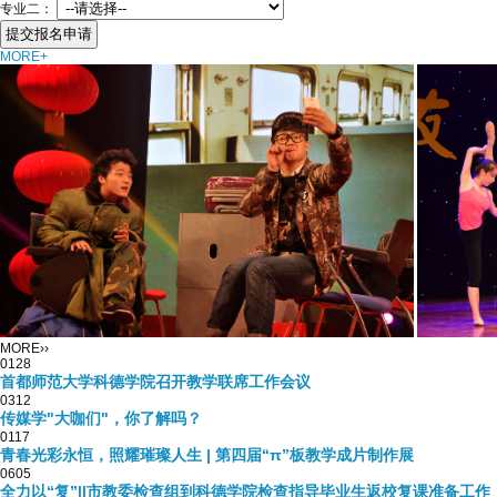
专业二：
MORE+
MORE››
01
28
首都师范大学科德学院召开教学联席工作会议
03
12
传媒学"大咖们"，你了解吗？
01
17
青春光彩永恒，照耀璀璨人生 | 第四届“π”板教学成片制作展
06
05
全力以“复”||市教委检查组到科德学院检查指导毕业生返校复课准备工作