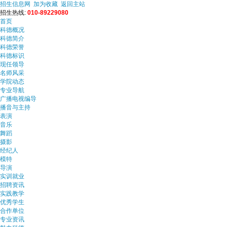
招生信息网
加为收藏
返回主站
招生热线:
010-89229080
首页
科德概况
科德简介
科德荣誉
科德标识
现任领导
名师风采
学院动态
专业导航
广播电视编导
播音与主持
表演
音乐
舞蹈
摄影
经纪人
模特
导演
实训就业
招聘资讯
实践教学
优秀学生
合作单位
专业资讯